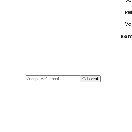
Vo
Re
Vo
Kon
Odoberať