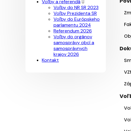
Pov
Voľby a referendá
Voľby do NR SR 2023
Zm
Voľby Prezidenta SR
Voľby do Európskeho
Fa
parlamentu 2024
Referendum 2026
Ob
Voľby do orgánov
samosprávy obcí a
Dok
samosprávnych
krajov 2026
Kontakt
Sm
VZ
Zá
Voľ
Vo
Vo