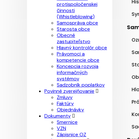
Hi
protispoločenskej
činnosti
Sy
(Whistleblowing)
Samospráva obce
Sam
Starosta obce
Obecné
Oz
zastupiteľstvo
Hlavný kontrolór obce
Sa
Právomoci a
kompetencie obce
St
Koncepcia rozvoja
informačných
Ob
systémov
Sadzobník poplatkov
Hl
Povinné zverejňovanie
Zmluvy
Pr
Faktúry
Objednávky
Ko
Dokumenty
Smernice
Sa
VZN
Zápisnice OZ