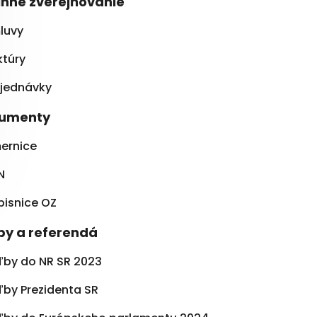
inné zverejňovanie
luvy
ktúry
jednávky
umenty
ernice
N
pisnice OZ
by a referendá
ľby do NR SR 2023
ľby Prezidenta SR