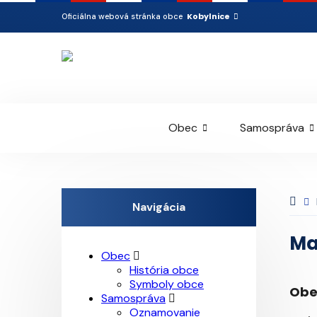
Kobylnice
Oficiálna webová stránka obce
Obec
Samospráva
Navigácia
Ma
Obec
História obce
Symboly obce
Obe
Samospráva
Oznamovanie