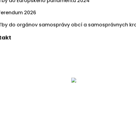
ľby do Európskeho parlamentu 2024
ferendum 2026
ľby do orgánov samosprávy obcí a samosprávnych kra
takt