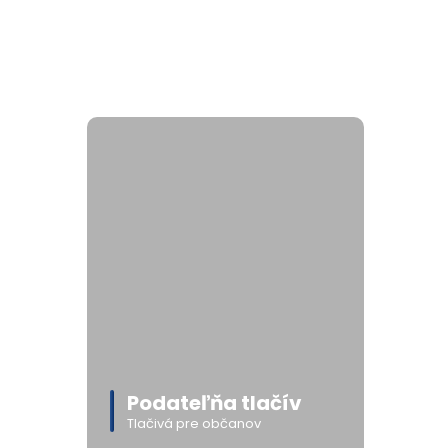
Podateľňa tlačív
Tlačivá pre občanov