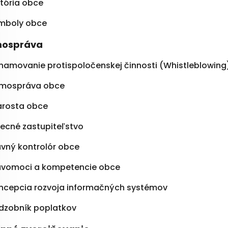
stória obce
mboly obce
ospráva
namovanie protispoločenskej činnosti (Whistleblowing
mospráva obce
arosta obce
ecné zastupiteľstvo
avný kontrolór obce
ávomoci a kompetencie obce
ncepcia rozvoja informačných systémov
dzobník poplatkov