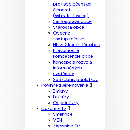
protispoločenskej
činnosti
(Whistleblowing)
Samospráva obce
Starosta obce
Obecné
zastupiteľstvo
Hlavný kontrolór obce
Právomoci a
kompetencie obce
Koncepcia rozvoja
informačných
systémov
Sadzobník poplatkov
Povinné zverejňovanie
Zmluvy
Faktúry
Objednávky
Dokumenty
Smernice
VZN
Zápisnice OZ