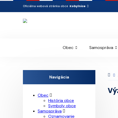
Kobylnice
Oficiálna webová stránka obce
Obec
Samospráva
Navigácia
Vý
Obec
História obce
Symboly obce
Samospráva
Oznamovanie